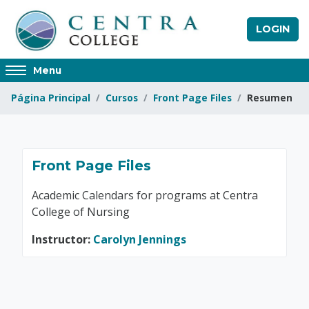
Saltar al contenido principal
LOGIN
Access
Menu
hidden
Página Principal
Cursos
Front Page Files
Resumen
sidebar
block
region.
Front Page Files
Front Page Files
Academic Calendars for programs at Centra
College of Nursing
Instructor:
Carolyn Jennings