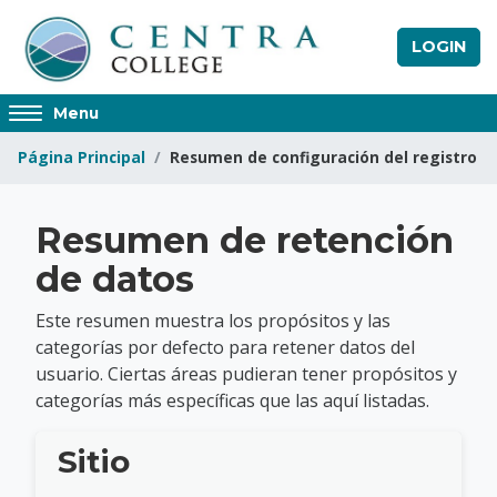
Salta al contenido principal
LOGIN
Access
Menu
hidden
Página Principal
Resumen de configuración del registro
sidebar
block
region.
Centra College
Resumen de retención
de datos
Este resumen muestra los propósitos y las
categorías por defecto para retener datos del
usuario. Ciertas áreas pudieran tener propósitos y
categorías más específicas que las aquí listadas.
Sitio